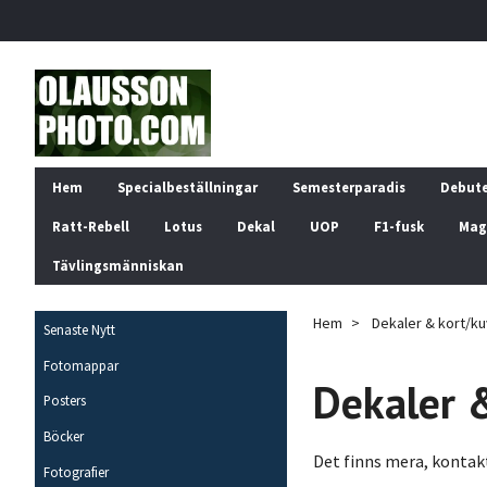
Hem
Specialbeställningar
Semesterparadis
Debut
Ratt-Rebell
Lotus
Dekal
UOP
F1-fusk
Mag
Tävlingsmänniskan
Hem
Dekaler & kort/ku
Senaste Nytt
Fotomappar
Dekaler &
Posters
Böcker
Det finns mera, kontakt
Fotografier