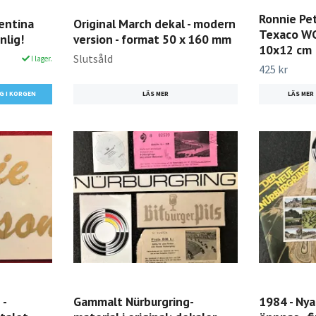
Ronnie Pet
entina
Original March dekal - modern
Texaco WC
nlig!
version - format 50 x 160 mm
10x12 cm
Slutsåld
I lager.
425 kr
LÄS MER
LÄS MER
 -
Gammalt Nürburgring-
1984 - Nya