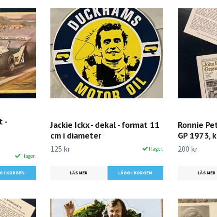
 -
Jackie Ickx - dekal - format 11
Ronnie Pet
cm i diameter
GP 1973, k
125 kr
200 kr
I lager.
I lager.
LÄS MER
LÄS MER