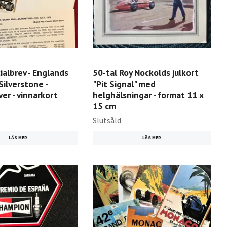
albrev - Englands
50-tal Roy Nockolds julkort
Silverstone -
"Pit Signal" med
ver - vinnarkort
helghälsningar - format 11 x
15 cm
Slutsåld
LÄS MER
LÄS MER