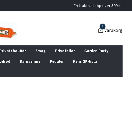
Fri frakt vid köp över 599 kr.
0
Varukorg
Privatchaufför
Smog
Privatbilar
Garden Party
odröd
Barnasinne
Pedaler
Kens GP-lista