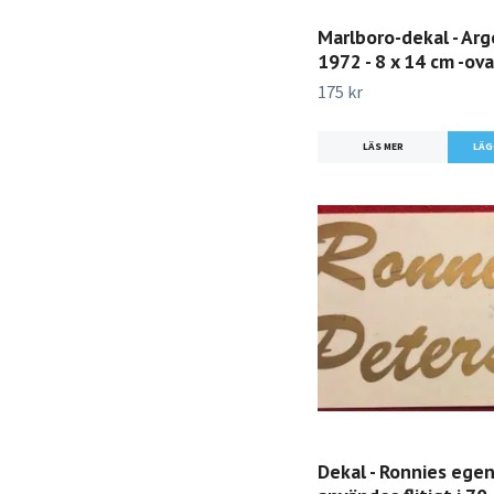
Marlboro-dekal - Arg
1972 - 8 x 14 cm -ova
175 kr
LÄS MER
Dekal - Ronnies egen