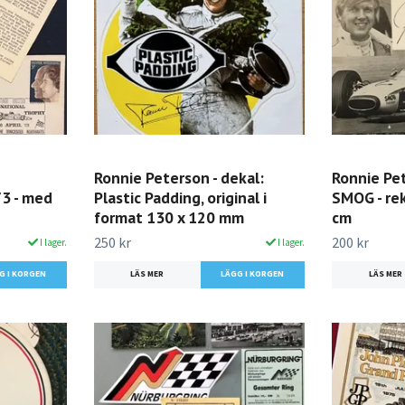
Ronnie Peterson - dekal:
Ronnie Pe
73 - med
Plastic Padding, original i
SMOG - rek
format 130 x 120 mm
cm
250 kr
200 kr
I lager.
I lager.
LÄS MER
LÄS MER