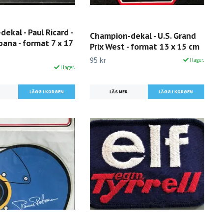
ekal - Paul Ricard -
Champion-dekal - U.S. Grand
bana - format 7 x 17
Prix West - format 13 x 15 cm
95 kr
I lager.
I lager.
LÄS MER