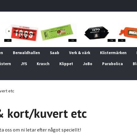
en
Berwaldhallen
Saab
Verk & värk
Klistermärken
istern
JYS
Krasch
Klippet
JoBo
Parabolica
Bl
vert etc
 kort/kuvert etc
a oss om ni letar efter något speciellt!