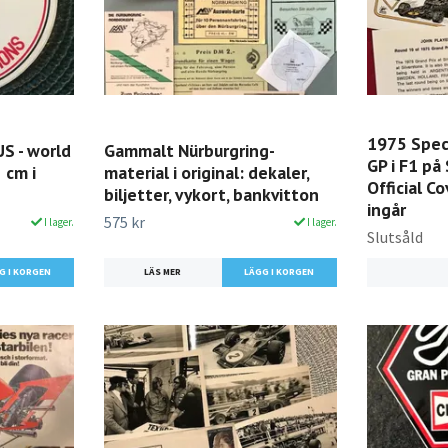
1975 Speci
S - world
Gammalt Nürburgring-
GP i F1 på 
 cm i
material i original: dekaler,
Official Co
biljetter, vykort, bankvitton
ingår
575 kr
I lager.
I lager.
Slutsåld
LÄS MER