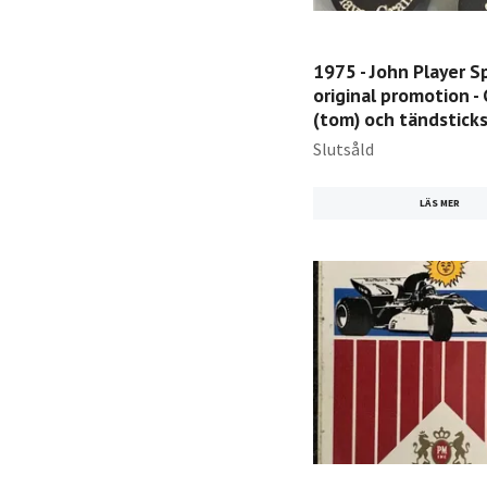
1975 - John Player S
original promotion - 
(tom) och tändsticksa
Slutsåld
LÄS MER