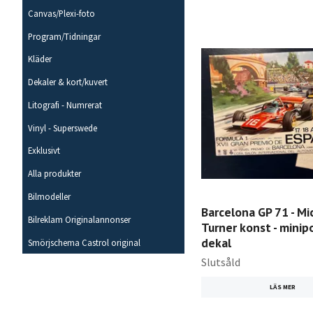
Canvas/Plexi-foto
Program/Tidningar
Kläder
Dekaler & kort/kuvert
Litografi - Numrerat
Vinyl - Superswede
Exklusivt
Alla produkter
Bilmodeller
Barcelona GP 71 - Mi
Bilreklam Originalannonser
Turner konst - minipo
dekal
Smörjschema Castrol original
Slutsåld
LÄS MER