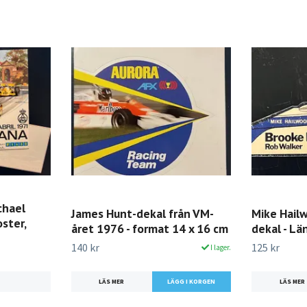
chael
James Hunt-dekal från VM-
Mike Hailw
ster,
året 1976 - format 14 x 16 cm
dekal - L
140 kr
125 kr
I lager.
LÄS MER
LÄS MER