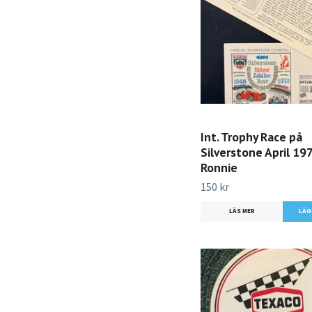
Int. Trophy Race på
Silverstone April 19
Ronnie
150 kr
LÄS MER