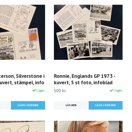
erson, Silverstone i
Ronnie, Englands GP 1973 -
uvert, stämpel, info
kuvert, 5 st foto, infoblad
500 kr
I lager.
I lager.
LÄS MER