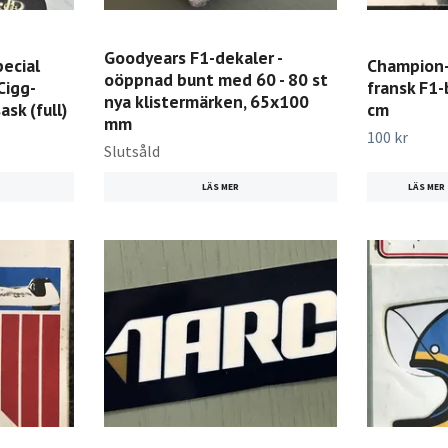
Goodyears F1-dekaler -
pecial
Champion-d
oöppnad bunt med 60 - 80 st
Cigg-
fransk F1-
nya klistermärken, 65x100
sk (full)
cm
mm
100 kr
Slutsåld
LÄS MER
LÄS MER