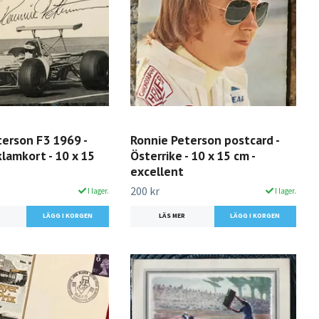
terson F3 1969 -
Ronnie Peterson postcard -
lamkort - 10 x 15
Österrike - 10 x 15 cm -
excellent
200 kr
I lager.
I lager.
LÄS MER