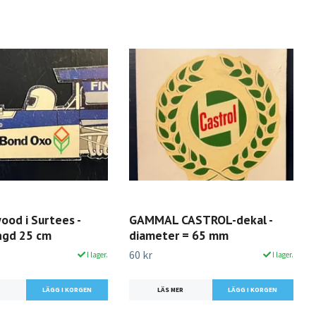
ood i Surtees -
GAMMAL CASTROL-dekal -
ängd 25 cm
diameter = 65 mm
60 kr
I lager.
I lager.
LÄS MER