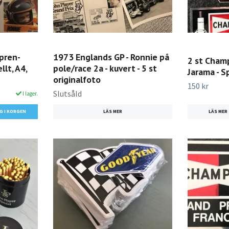
 pren-
1973 Englands GP - Ronnie på
2 st Cham
lt, A4,
pole/race 2a - kuvert - 5 st
Jarama - S
originalfoto
150 kr
Slutsåld
I lager.
LÄS MER
LÄS MER