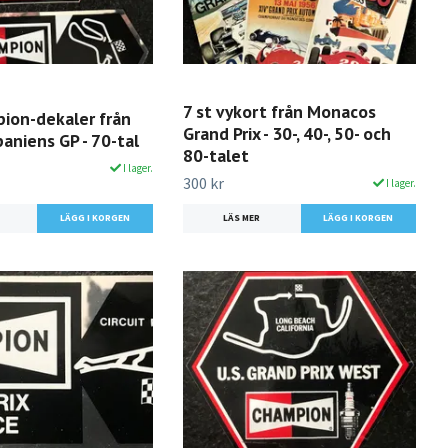
7 st vykort från Monacos
pion-dekaler från
Grand Prix - 30-, 40-, 50- och
paniens GP - 70-tal
80-talet
I lager.
300 kr
I lager.
LÄS MER