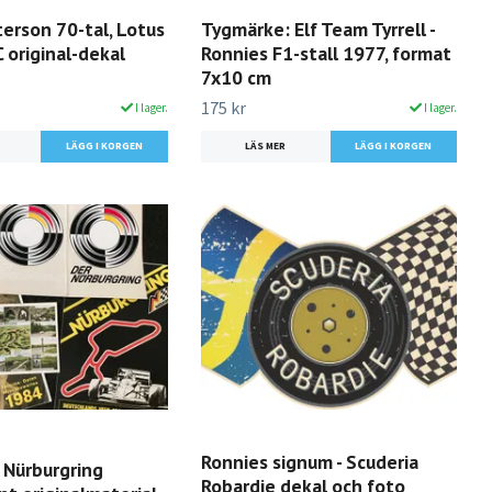
erson 70-tal, Lotus
Tygmärke: Elf Team Tyrrell -
 original-dekal
Ronnies F1-stall 1977, format
7x10 cm
175 kr
I lager.
I lager.
LÄS MER
Ronnies signum - Scuderia
 Nürburgring
Robardie dekal och foto