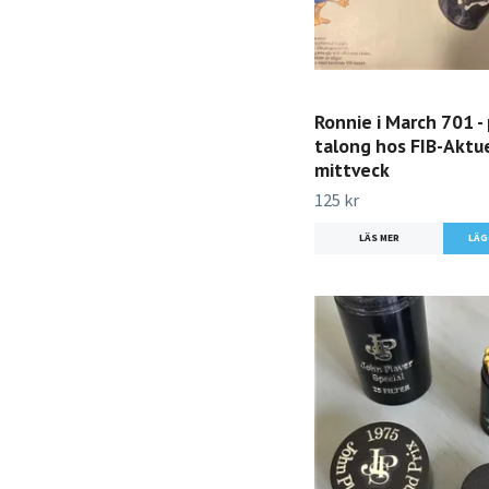
Ronnie i March 701 -
talong hos FIB-Aktuel
mittveck
125 kr
LÄS MER