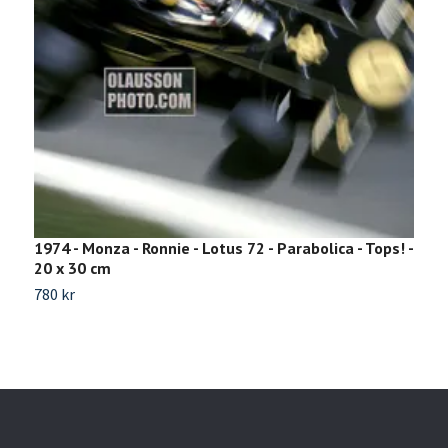
1974 - Monza - Ronnie - Lotus 72 - Parabolica - Tops! -
R
20 x 30 cm
M
780 kr
9