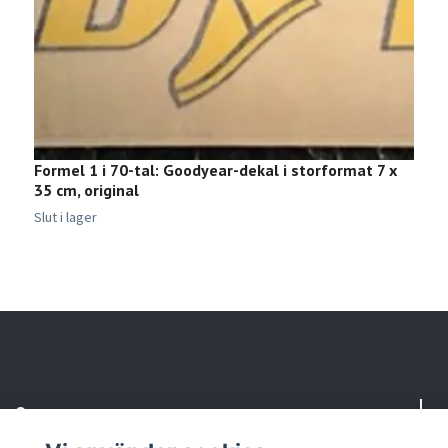
Formel 1 i 70-tal: Goodyear-dekal i storformat 7 x
H
35 cm, original
m
Slut i lager
Sl
Om oss