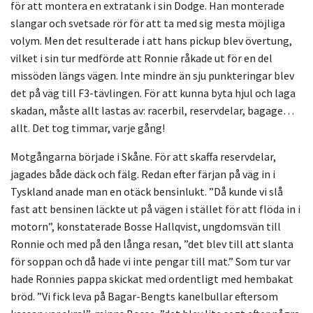
för att montera en extratank i sin Dodge. Han monterade
slangar och svetsade rör för att ta med sig mesta möjliga
volym. Men det resulterade i att hans pickup blev övertung,
vilket i sin tur medförde att Ronnie råkade ut för en del
missöden längs vägen. Inte mindre än sju punkteringar blev
det på väg till F3-tävlingen. För att kunna byta hjul och laga
skadan, måste allt lastas av: racerbil, reservdelar, bagage…
allt. Det tog timmar, varje gång!
Motgångarna började i Skåne. För att skaffa reservdelar,
jagades både däck och fälg. Redan efter färjan på väg in i
Tyskland anade man en otäck bensinlukt. ”Då kunde vi slå
fast att bensinen läckte ut på vägen i stället för att flöda in i
motorn”, konstaterade Bosse Hallqvist, ungdomsvän till
Ronnie och med på den långa resan, ”det blev till att slanta
för soppan och då hade vi inte pengar till mat.” Som tur var
hade Ronnies pappa skickat med ordentligt med hembakat
bröd. ”Vi fick leva på Bagar-Bengts kanelbullar eftersom