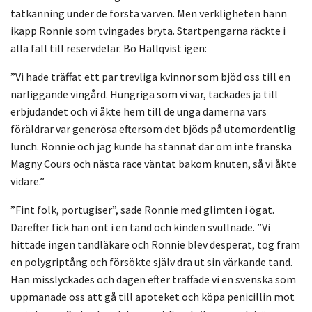
tätkänning under de första varven. Men verkligheten hann
ikapp Ronnie som tvingades bryta. Startpengarna räckte i
alla fall till reservdelar. Bo Hallqvist igen:
”Vi hade träffat ett par trevliga kvinnor som bjöd oss till en
närliggande vingård. Hungriga som vi var, tackades ja till
erbjudandet och vi åkte hem till de unga damerna vars
föräldrar var generösa eftersom det bjöds på utomordentlig
lunch. Ronnie och jag kunde ha stannat där om inte franska
Magny Cours och nästa race väntat bakom knuten, så vi åkte
vidare.”
”Fint folk, portugiser”, sade Ronnie med glimten i ögat.
Därefter fick han ont i en tand och kinden svullnade. ”Vi
hittade ingen tandläkare och Ronnie blev desperat, tog fram
en polygriptång och försökte själv dra ut sin värkande tand.
Han misslyckades och dagen efter träffade vi en svenska som
uppmanade oss att gå till apoteket och köpa penicillin mot