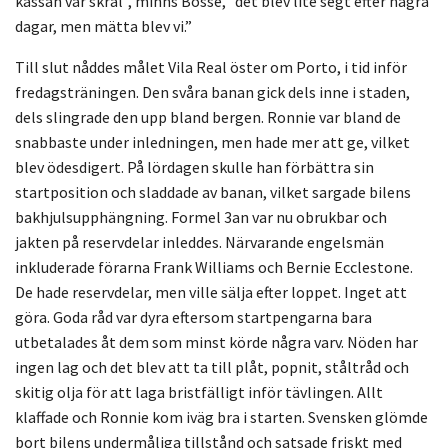
kassan var skral”, minns Bosse, ”det blev lite segt efter några
dagar, men mätta blev vi.”
Till slut nåddes målet Vila Real öster om Porto, i tid inför
fredagsträningen. Den svåra banan gick dels inne i staden,
dels slingrade den upp bland bergen. Ronnie var bland de
snabbaste under inledningen, men hade mer att ge, vilket
blev ödesdigert. På lördagen skulle han förbättra sin
startposition och sladdade av banan, vilket sargade bilens
bakhjulsupphängning. Formel 3an var nu obrukbar och
jakten på reservdelar inleddes. Närvarande engelsmän
inkluderade förarna Frank Williams och Bernie Ecclestone.
De hade reservdelar, men ville sälja efter loppet. Inget att
göra. Goda råd var dyra eftersom startpengarna bara
utbetalades åt dem som minst körde några varv. Nöden har
ingen lag och det blev att ta till plåt, popnit, ståltråd och
skitig olja för att laga bristfälligt inför tävlingen. Allt
klaffade och Ronnie kom iväg bra i starten. Svensken glömde
bort bilens undermåliga tillstånd och satsade friskt med