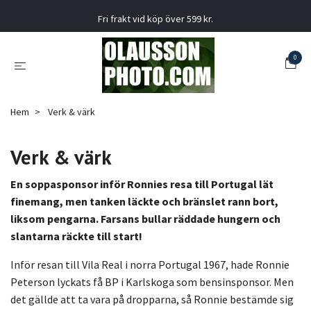
Fri frakt vid köp över 599 kr.
0
Hem
Verk & värk
Verk & värk
En soppasponsor inför Ronnies resa till Portugal lät
finemang, men tanken läckte och bränslet rann bort,
liksom pengarna. Farsans bullar räddade hungern och
slantarna räckte till start!
Inför resan till Vila Real i norra Portugal 1967, hade Ronnie
Peterson lyckats få BP i Karlskoga som bensinsponsor. Men
det gällde att ta vara på dropparna, så Ronnie bestämde sig