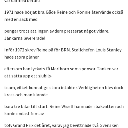
var därmed betald.
1971 hade börjat bra. Både Reine och Ronnie återvände också
med en säck med
pengar trots att ingen av dem presterat något vidare.
Jänkarna levererade!
Inför 1972 skrev Reine på för BRM. Stallchefen Louis Stanley
hade stora planer
eftersom han lyckats få Marlboro som sponsor. Tanken var
att sätta upp ett sjubils-
team, vilket kunnat ge stora intäkter. Verkligheten blev dock
krass och man klarade
bara tre bilar till start. Reine Wisell hamnade i bakvatten och
körde endast fem av
tolv Grand Prix det året, varav jag bevittnade två. Svensken