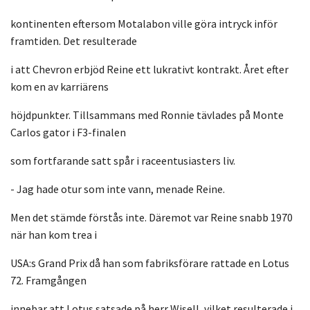
kontinenten eftersom Motalabon ville göra intryck inför
framtiden. Det resulterade
i att Chevron erbjöd Reine ett lukrativt kontrakt. Året efter
kom en av karriärens
höjdpunkter. Tillsammans med Ronnie tävlades på Monte
Carlos gator i F3-finalen
som fortfarande satt spår i raceentusiasters liv.
- Jag hade otur som inte vann, menade Reine.
Men det stämde förstås inte. Däremot var Reine snabb 1970
när han kom trea i
USA:s Grand Prix då han som fabriksförare rattade en Lotus
72. Framgången
innebar att Lotus satsade på herr Wisell, vilket resulterade i