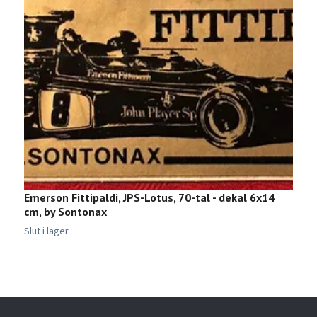
Emerson Fittipaldi, JPS-Lotus, 70-tal - dekal 6x14
S
cm, by Sontonax
o
1
Slut i lager