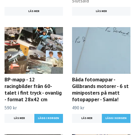
Slutsåld
LÄS MER
LÄS MER
BP-mapp - 12
Båda fotomappar -
racingbilder från 60-
Gillbrands motorer - 6 st
talet i fint tryck - ovanlig
miniposters på matt
- format 28x42 cm
fotopapper - Samla!
590 kr
490 kr
LÄS MER
LÄS MER