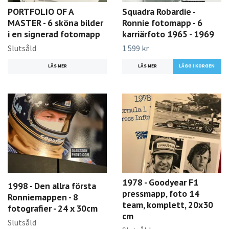
PORTFOLIO OF A
Squadra Robardie -
MASTER - 6 sköna bilder
Ronnie fotomapp - 6
i en signerad fotomapp
karriärfoto 1965 - 1969
Slutsåld
1 599 kr
LÄS MER
LÄS MER
1978 - Goodyear F1
1998 - Den allra första
pressmapp, foto 14
Ronniemappen - 8
team, komplett, 20x30
fotografier - 24 x 30cm
cm
Slutsåld