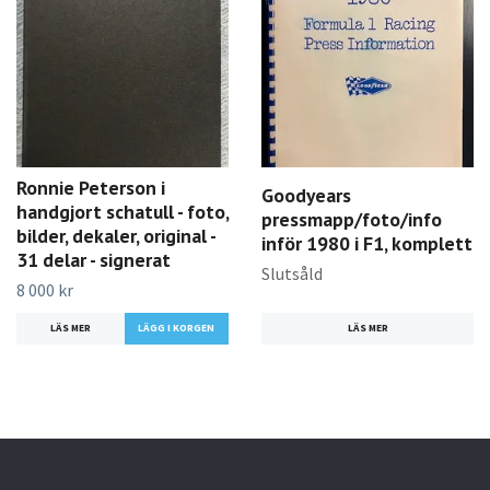
Ronnie Peterson i
Goodyears
handgjort schatull - foto,
pressmapp/foto/info
bilder, dekaler, original -
inför 1980 i F1, komplett
31 delar - signerat
Slutsåld
8 000 kr
LÄS MER
LÄS MER