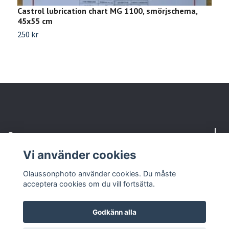
Castrol lubrication chart MG 1100, smörjschema,
C
45x55 cm
4
250 kr
2
Om oss
Vi använder cookies
Kundtjänst
Olaussonphoto använder cookies. Du måste
acceptera cookies om du vill fortsätta.
Godkänn alla