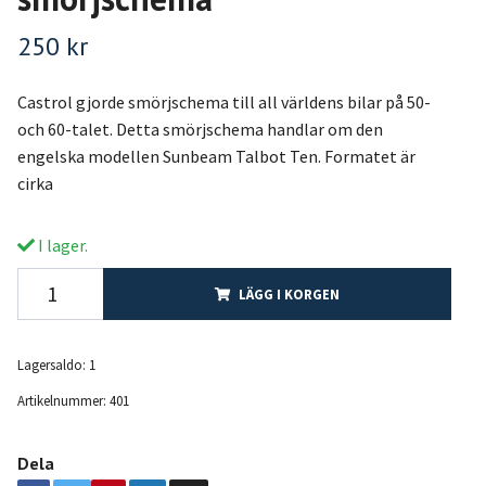
250 kr
Castrol gjorde smörjschema till all världens bilar på 50-
och 60-talet. Detta smörjschema handlar om den
engelska modellen Sunbeam Talbot Ten. Formatet är
cirka
I lager.
LÄGG I KORGEN
Lagersaldo:
1
Artikelnummer:
401
Dela