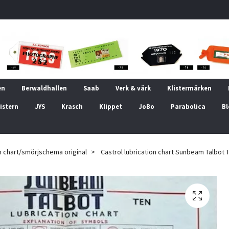
en
Berwaldhallen
Saab
Verk & värk
Klistermärken
istern
JYS
Krasch
Klippet
JoBo
Parabolica
Bl
on chart/smörjschema original
Castrol lubrication chart Sunbeam Talbot