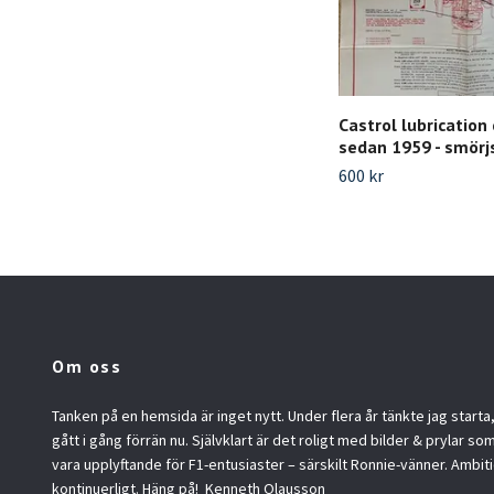
Castrol lubrication
sedan 1959 - smör
600 kr
Om oss
Tanken på en hemsida är inget nytt. Under flera år tänkte jag starta
gått i gång förrän nu. Självklart är det roligt med bilder & prylar so
vara upplyftande för F1-entusiaster – särskilt Ronnie-vänner. Ambit
kontinuerligt. Häng på! ​ Kenneth Olausson