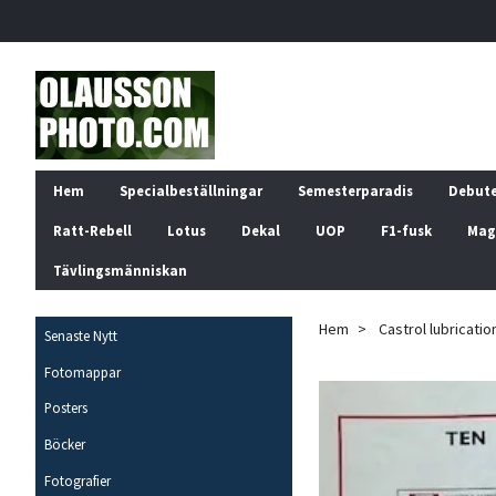
Hem
Specialbeställningar
Semesterparadis
Debut
Ratt-Rebell
Lotus
Dekal
UOP
F1-fusk
Mag
Tävlingsmänniskan
Hem
Castrol lubricati
Senaste Nytt
Fotomappar
Posters
Böcker
Fotografier