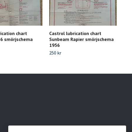
ication chart
Castrol lubrication chart
Cast
T6 smörjschema
Sunbeam Rapier smörjschema
Vau
1956
smö
250 kr
300 