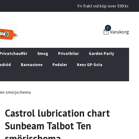
Fri frakt vid köp över 599 kr.
0
Varukorg
Privatchaufför
Smog
Privatbilar
Garden Party
odröd
Barnasinne
Pedaler
Kens GP-lista
 Ten smörjschema
Castrol lubrication chart
Sunbeam Talbot Ten
smörjschema