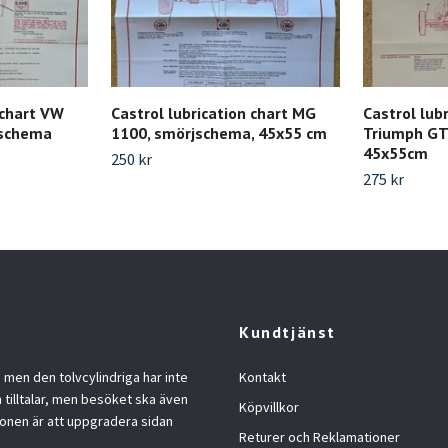
 chart VW
Castrol lubrication chart MG
Castrol lubr
jschema
1100, smörjschema, 45x55 cm
Triumph G
45x55cm
250 kr
275 kr
Kundtjänst
, men den tolvcylindriga har inte
Kontakt
m tilltalar, men besöket ska även
Köpvillkor
ionen är att uppgradera sidan
Returer och Reklamationer