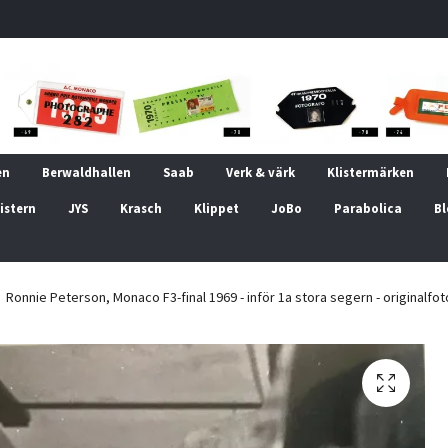
en
Berwaldhallen
Saab
Verk & värk
Klistermärken
istern
JYS
Krasch
Klippet
JoBo
Parabolica
Bl
Ronnie Peterson, Monaco F3-final 1969 - inför 1a stora segern - originalfot