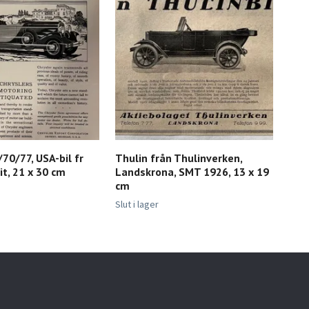
/70/77, USA-bil fr
Thulin från Thulinverken,
Bro
it, 21 x 30 cm
Landskrona, SMT 1926, 13 x 19
Tour
cm
25x
110 
Slut i lager