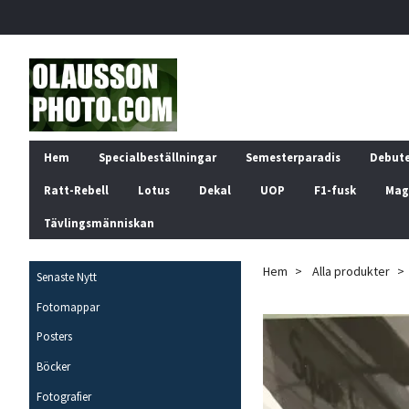
Hem
Specialbeställningar
Semesterparadis
Debut
Ratt-Rebell
Lotus
Dekal
UOP
F1-fusk
Mag
Tävlingsmänniskan
Hem
Alla produkter
Senaste Nytt
Fotomappar
Posters
Böcker
Fotografier