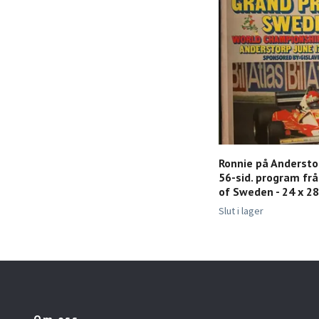
Ronnie på Andersto
56-sid. program frå
of Sweden - 24 x 2
Slut i lager
Om oss