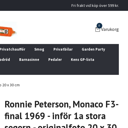
Fri frakt vid köp över 599 kr.
0
Varukorg
Privatchaufför
Smog
Privatbilar
Garden Party
odröd
Barnasinne
Pedaler
Kens GP-lista
o 20 x 30 cm
Ronnie Peterson, Monaco F3-
final 1969 - inför 1a stora
segern - originalfoto 20 x 30