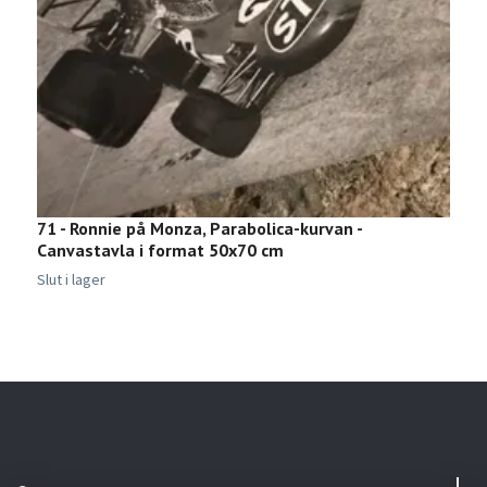
71 - Ronnie på Monza, Parabolica-kurvan -
1
Canvastavla i format 50x70 cm
f
4
Slut i lager