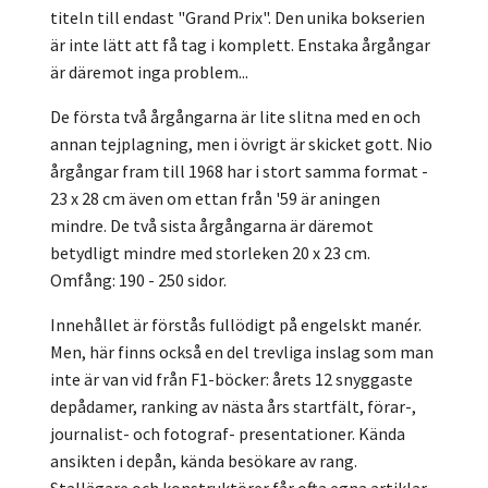
titeln till endast "Grand Prix". Den unika bokserien
är inte lätt att få tag i komplett. Enstaka årgångar
är däremot inga problem...
De första två årgångarna är lite slitna med en och
annan tejplagning, men i övrigt är skicket gott. Nio
årgångar fram till 1968 har i stort samma format -
23 x 28 cm även om ettan från '59 är aningen
mindre. De två sista årgångarna är däremot
betydligt mindre med storleken 20 x 23 cm.
Omfång: 190 - 250 sidor.
Innehållet är förstås fullödigt på engelskt manér.
Men, här finns också en del trevliga inslag som man
inte är van vid från F1-böcker: årets 12 snyggaste
depådamer, ranking av nästa års startfält, förar-,
journalist- och fotograf- presentationer. Kända
ansikten i depån, kända besökare av rang.