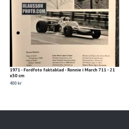
1971 - Fordfoto faktablad - Ronnie i March 711 - 21
7
x30 cm
3
400 kr
7