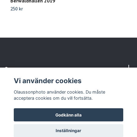
Berwaldhallen 2019
2
250 kr
6
Om oss
Vi använder cookies
Kundtjänst
Olaussonphoto använder cookies. Du måste
acceptera cookies om du vill fortsätta.
Godkänn alla
© 2026 Olaussonphoto
Powered by Quickbutik
Inställningar