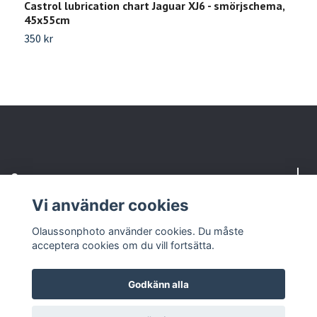
Castrol lubrication chart Jaguar XJ6 - smörjschema,
C
45x55cm
4
350 kr
2
Om oss
Vi använder cookies
Kundtjänst
Olaussonphoto använder cookies. Du måste
acceptera cookies om du vill fortsätta.
Godkänn alla
© 2026 Olaussonphoto
Powered by Quickbutik