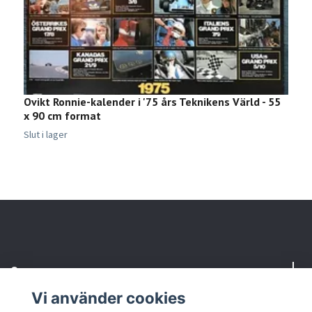
Ovikt Ronnie-kalender i '75 års Teknikens Värld - 55
1
x 90 cm format
B
3
Slut i lager
Om oss
Vi använder cookies
Kundtjänst