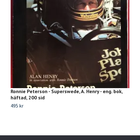
Ronnie Peterson - Superswede, A. Henry - eng. bok,
1
häftad, 200 sid
P
495 kr
Sl