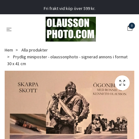
Fri frakt vid köp över 599 kr.
0
Hem
Alla produkter
Prydlig miniposter - olaussonphoto - signerad annons i format
30 x 41 cm