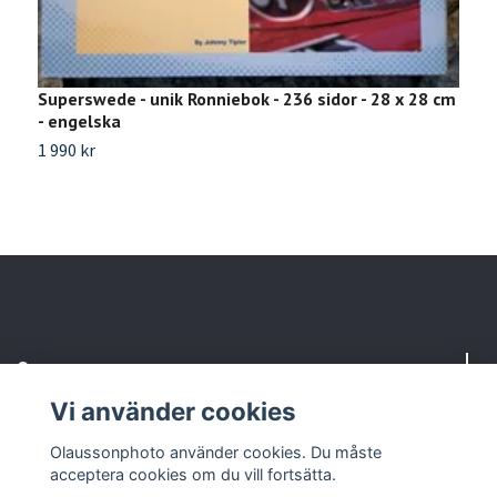
Superswede - unik Ronniebok - 236 sidor - 28 x 28 cm
M
- engelska
l
1 990 kr
Sl
Om oss
Vi använder cookies
Kundtjänst
Olaussonphoto använder cookies. Du måste
acceptera cookies om du vill fortsätta.