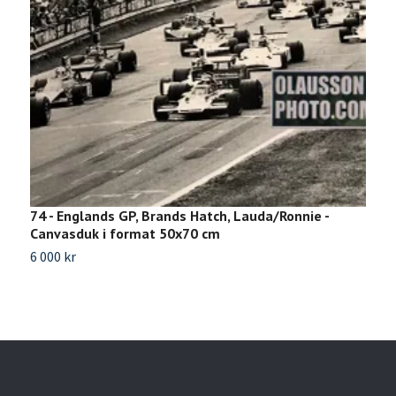
74 - Englands GP, Brands Hatch, Lauda/Ronnie -
R
Canvasduk i format 50x70 cm
t
6 000 kr
3