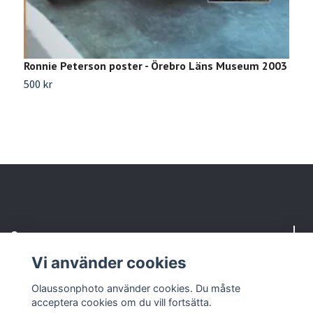
Ronnie Peterson poster - Örebro Läns Museum 2003
R
1
500 kr
Sl
Om oss
Vi använder cookies
Kundtjänst
Olaussonphoto använder cookies. Du måste
acceptera cookies om du vill fortsätta.