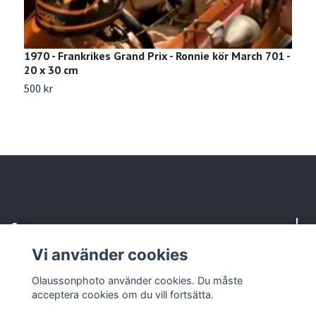
1970 - Frankrikes Grand Prix - Ronnie kör March 701 -
V
20 x 30 cm
1
500 kr
2
Om oss
Vi använder cookies
Kundtjänst
Olaussonphoto använder cookies. Du måste
acceptera cookies om du vill fortsätta.